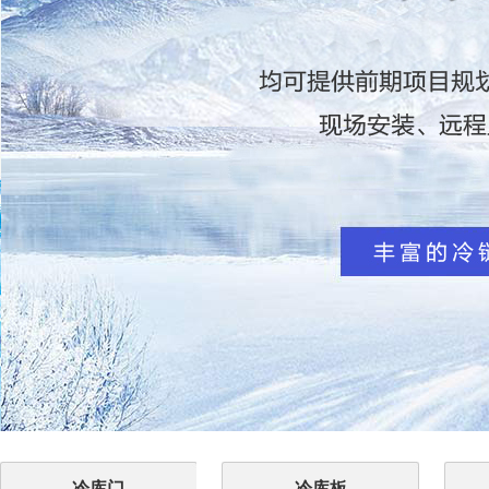
冷库门
冷库板