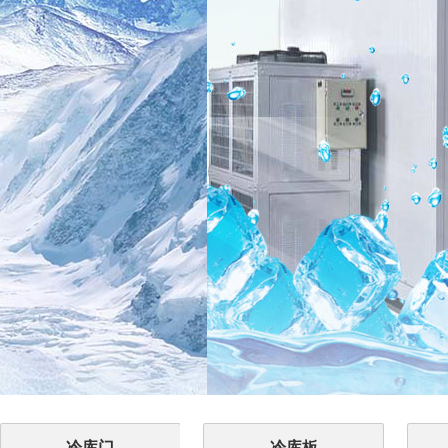
冷库门
冷库板